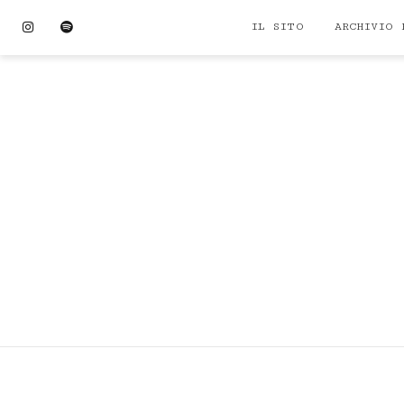
Skip
Instagram
Spotify
IL SITO
ARCHIVIO 
to
content