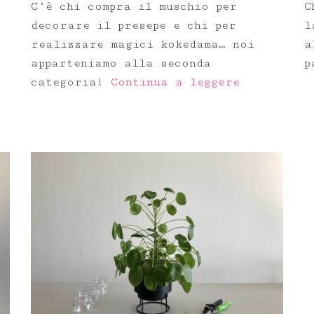
C’è chi compra il muschio per
C
decorare il presepe e chi per
l
o
realizzare magici kokedama… noi
a
apparteniamo alla seconda
p
categoria!
Continua a leggere