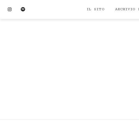
Skip
Instagram
Spotify
IL SITO
ARCHIVIO 
to
content