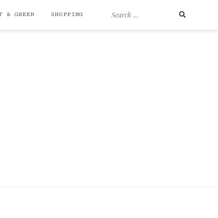
Search
T & GREEN
SHOPPING
for: