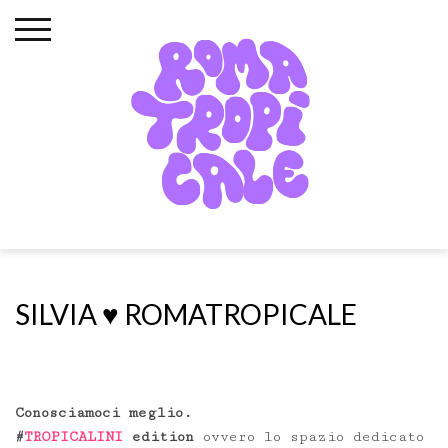
Skip
to
content
SILVIA ♥️ ROMATROPICALE
Conosciamoci meglio.
#
TROPICALINI
edition
ovvero lo spazio dedicato