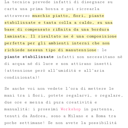
La tecnica prevede infatti di disegnare su
carta una prima bozza e poi ricrearla
attraverso
muschio piatto, fiori, piante
stabilizzate e tanta colla a caldo, su una
base di compensato rifinita da una bordura
laminata. Il risultato ne è una composizione
perfetta per gli ambienti interni che non
richiede nessun tipo di manutenzione
: le
piante stabilizzate
infatti non necessitano nè
di acqua né di luce e non attirano insetti
(attenzione però all’umidità e all’aria
condizionata)!
Se anche voi non vedete l’ora di mettere le
mani tra i fiori, potete regalarvi, o regalare,
due ore e mezza di pura creatività e
manualità: i prossimi
Workshop
in partenza,
tenuti da Andrea, sono a Milano e a Roma tra
poche settimane! Se non avete la possibilità