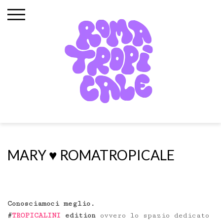
Skip
to
content
MARY ♥️ ROMATROPICALE
Conosciamoci meglio.
#
TROPICALINI
edition
ovvero lo spazio dedicato