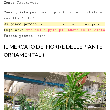
Zona
: Trastevere
Consigliato per
: combo piantina introvabile +
vasetto “cute”
Ci piace perché
: dopo il green shopping potete
regalarvi
uno dei supplì più buoni della città
Fascia prezzo:
alta
IL MERCATO DEI FIORI (E DELLE PIANTE
ORNAMENTALI)