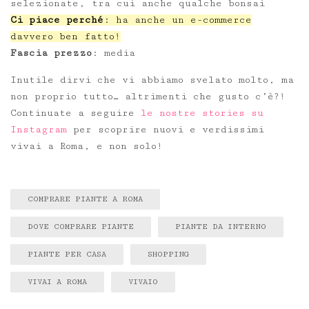
selezionate, tra cui anche qualche bonsai
Ci piace perché
: ha anche un e-commerce
davvero ben fatto!
Fascia prezzo
: media
Inutile dirvi che vi abbiamo svelato molto, ma
non proprio tutto… altrimenti che gusto c’è?!
Continuate a seguire
le nostre stories su
Instagram
per scoprire nuovi e verdissimi
vivai a Roma, e non solo!
COMPRARE PIANTE A ROMA
DOVE COMPRARE PIANTE
PIANTE DA INTERNO
PIANTE PER CASA
SHOPPING
VIVAI A ROMA
VIVAIO