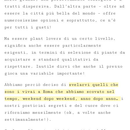
tratti dispersiva. Dall’altra parte – oltre ad
essere la città più bella del mondo – offre
numerosissime opzioni e soprattutto, ce n’è
per tutti i gusti!
Ma essere plant lovers di un certo livello,
significa anche essere particolarmente
esigenti, in termini di selezione di piante da
acquistare e standard qualitativi da
rispettare. Inutile dirvi che anche il prezzo
gioca una variabile importante!
Abbiamo perciò deciso di
svelarvi quelli che
sono i vivai a Roma che abbiamo scovato nel
tempo, weekend dopo weekend, anno dopo anno…
i
nostri posticini segreti e del cuore dove ci
riforniamo mensilmente (ok, a volte anche
settimanalmente!).