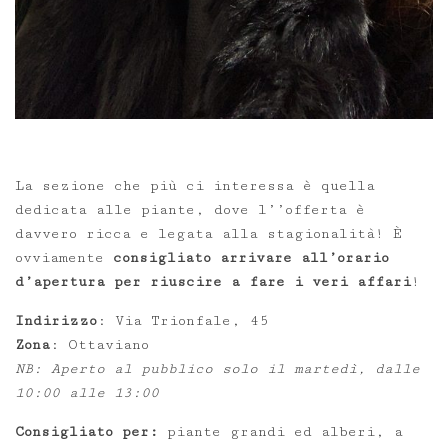
La sezione che più ci interessa è quella
dedicata alle piante, dove l’’offerta è
davvero ricca e legata alla stagionalità! È
ovviamente
consigliato arrivare all’orario
d’apertura per riuscire a fare i veri affari
!
Indirizzo
: Via Trionfale, 45
Zona
: Ottaviano
NB: Aperto al pubblico solo il martedì, dalle
10:00 alle 13:00
Consigliato per:
piante grandi ed alberi, a