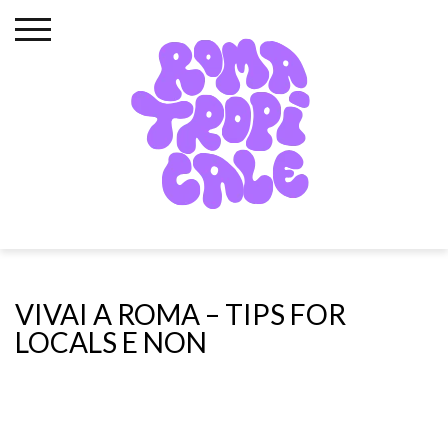
Skip
to
content
VIVAI A ROMA – TIPS FOR
LOCALS E NON