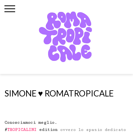
Skip
to
content
SIMONE ♥️ ROMATROPICALE
Conosciamoci meglio.
#
TROPICALINI
edition
ovvero lo spazio dedicato