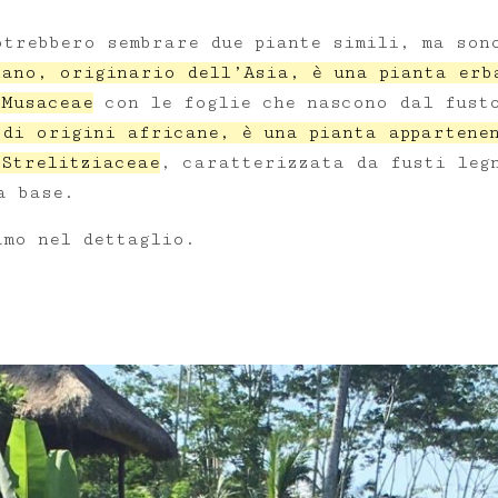
otrebbero sembrare due piante simili, ma son
nano, originario dell’Asia, è una pianta erb
 Musaceae
con le foglie che nascono dal fust
 di origini africane, è una pianta appartene
 Strelitziaceae
, caratterizzata da fusti leg
a base.
amo nel dettaglio.