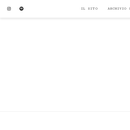
Skip
Instagram
Spotify
IL SITO
ARCHIVIO 
to
content