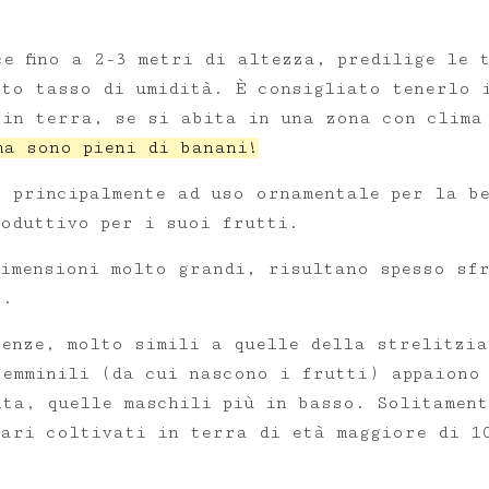
e fino a 2-3 metri di altezza, predilige le 
lto tasso di umidità. È consigliato tenerlo 
 in terra, se si abita in una zona con clim
ma sono pieni di banani!
o principalmente ad uso ornamentale per la b
roduttivo per i suoi frutti.
dimensioni molto grandi, risultano spesso sf
to.
cenze, molto simili a quelle della strelitzi
femminili (da cui nascono i frutti) appaiono
ta, quelle maschili più in basso. Solitament
lari coltivati in terra di età maggiore di 1