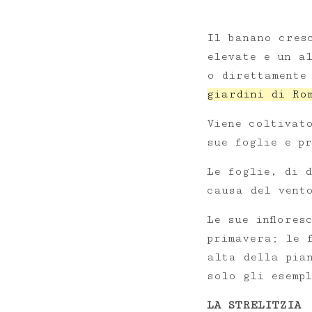
Il banano cresc
elevate e un a
o direttamente
giardini di Ro
Viene coltivat
sue foglie e p
Le foglie, di 
causa del ven
Le sue inflores
primavera; le 
alta della pian
solo gli esemp
LA STRELITZIA