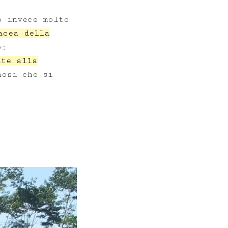
o invece molto
acea della
o;
nte alla
nosi che si