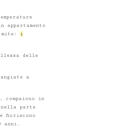
temperature
in appartamento
a mite:
i
ellezza delle
rangiate a
a, compaiono in
 nella parte
e fioriscono
0 anni.