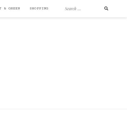
Search
T & GREEN
SHOPPING
for: