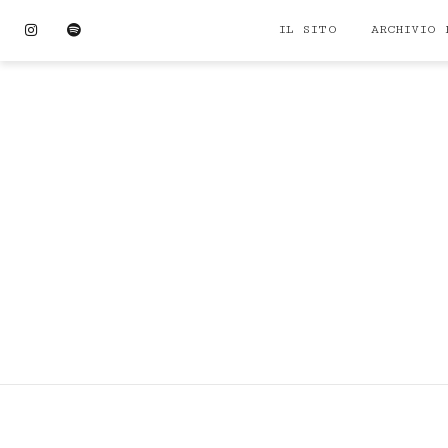
Skip
Instagram
Spotify
IL SITO
ARCHIVIO 
to
content