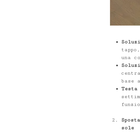
Soluz
tappo
una c
Soluz
centr
base 
Testa
setti
funzi
Spost
sole