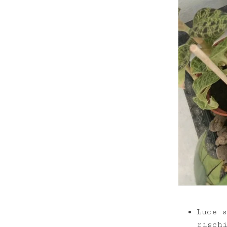
Luce 
risch