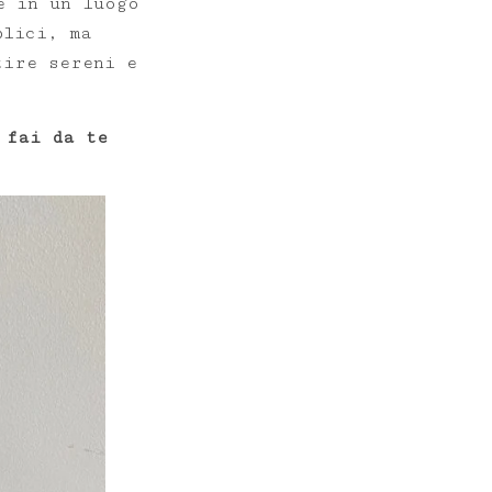
e in un luogo
plici, ma
ire sereni e
 fai da te