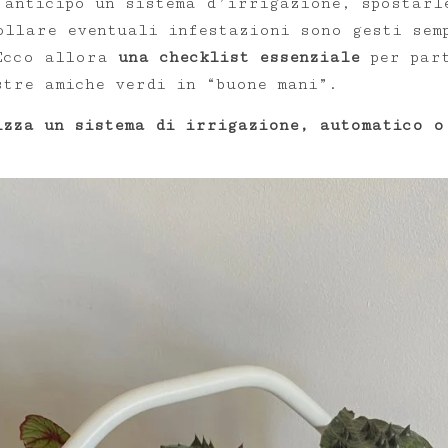
 anticipo un sistema d’irrigazione, spostarl
ollare eventuali infestazioni sono gesti sem
Ecco allora
una checklist essenziale
per part
stre amiche verdi in “buone mani”.
izza un sistema di irrigazione, automatico o