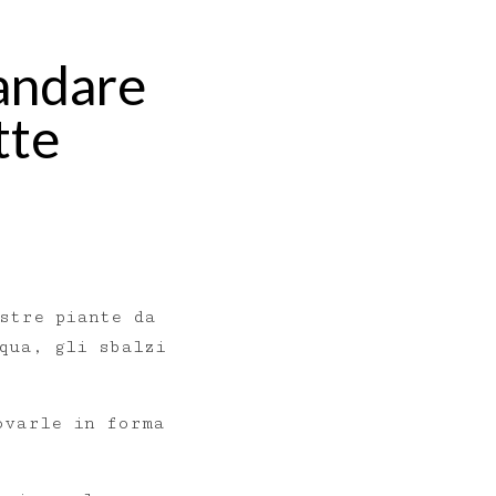
 andare
tte
stre piante da
qua, gli sbalzi
ovarle in forma