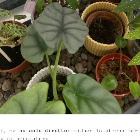
sì, ma
no sole diretto
: riduce lo stress idr
io di bruciature.