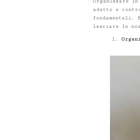
Organizzare in
adatto e contr
fondamentali. 
lasciare le no
Organ