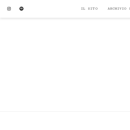
Skip
Instagram
Spotify
IL SITO
ARCHIVIO 
to
content