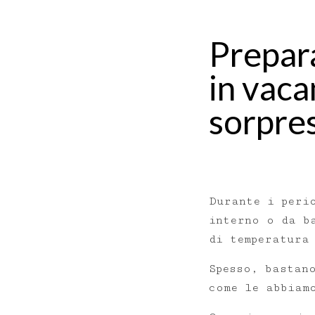
Prepara
in vaca
sorpres
Durante i peri
interno o da b
di temperatura
Spesso, bastan
come le abbiam