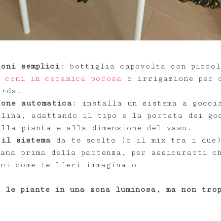
ioni semplici
: bottiglia capovolta con piccol
,
coni in ceramica porosa
o irrigazione per c
orda.
ione automatica
: installa un sistema a gocci
alina, adattando il tipo e la portata dei go
alla pianta e alla dimensione del vaso.
 il sistema
da te scelto (o il mix tra i due)
mana prima della partenza, per assicurarti c
oni come te l’eri immaginato
a le piante in una zona luminosa, ma non tro