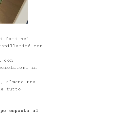
i fori nel
apillarità con
a con
cciolatori in
, almeno una
he tutto
ppo esposta al