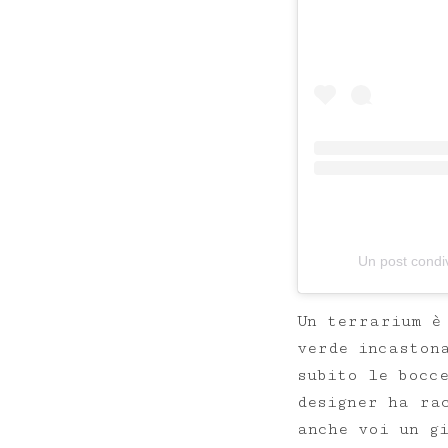
Un post condiv
Un terrarium è
verde incaston
subito le bocc
designer ha rac
anche voi un g