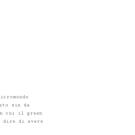
micromondo
ato sin da
n cui il green
e dire di avere