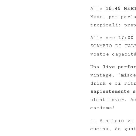
Alle
16:45 MEET
Muse, per parl
tropicali: pre
Alle ore
17:00
SCAMBIO DI TAL
vostre capacit
Una
live perfor
vintage, “misc
drink e ci rit
sapientemente 
plant lover. A
carisma!
Il Vinificio vi
cucina, da gus