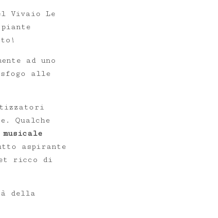
el Vivaio Le
 piante
tto!
ente ad uno
 sfogo alle
tizzatori
se. Qualche
 musicale
utto aspirante
et ricco di
tà della