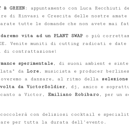
 & GREEN
: appuntamento con Luca Recchiuti d
are di Rinvasi e Crescita delle nostre amate
parate tutte le domande che non avete mai fa
 daremo vita ad un PLANT SWAP
o più correttam
EE. Venite muniti di cutting radicati e date
à di contrattazione!
mance sperimentale
, di suoni ambient e sinte
elata” da
Lore
, musicista e producer berline
roveremo a danzare, al ritmo della
selezione
svolta da VictorSoldier
, dj, amico e sopratt
ccanto a Victor,
Emiliano Robibaro
, per un s
 coccolerà con deliziosi cocktail e speciali
tare per tutta la durata dell’evento.