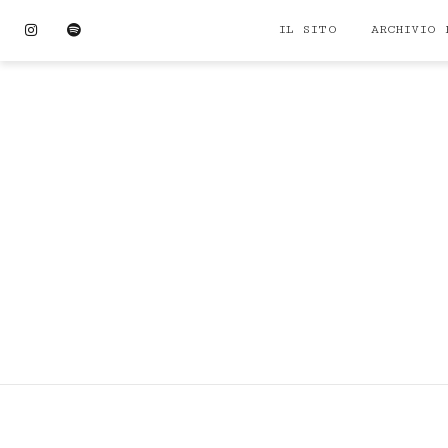
Skip
Instagram
Spotify
IL SITO
ARCHIVIO 
to
content