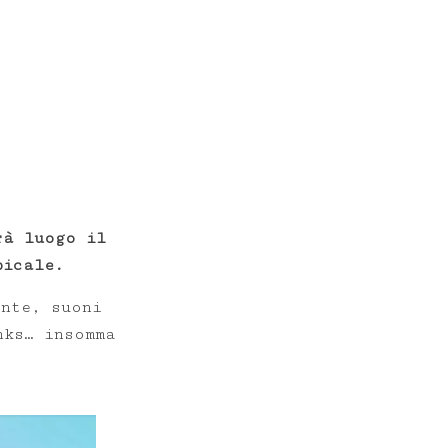
rà luogo il
picale.
ante, suoni
nks… insomma