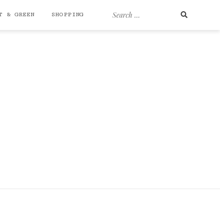
Search
T & GREEN
SHOPPING
for: