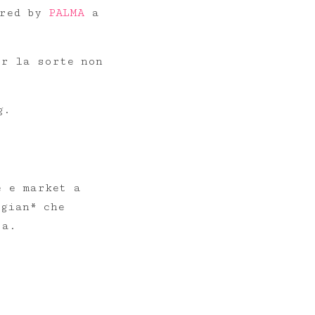
red by
PALMA
a
ar la sorte non
g.
e e market a
igian* che
ra.