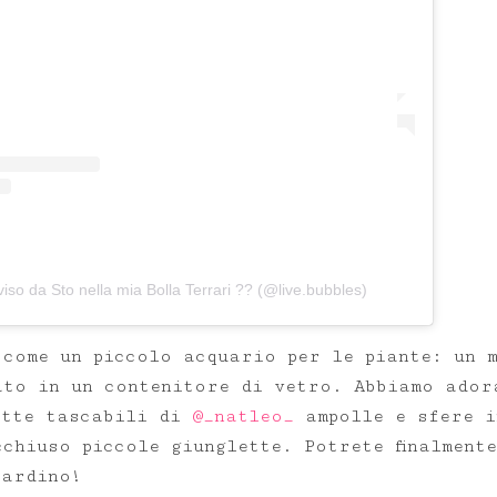
iso da Sto nella mia Bolla Terrari ?? (@live.bubbles)
 come un piccolo acquario per le piante: un 
ato in un contenitore di vetro. Abbiamo ador
ette tascabili di
@_natleo_
ampolle e sfere i
chiuso piccole giunglette. Potrete finalment
iardino!