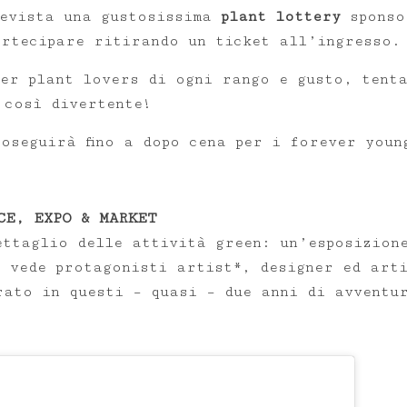
evista una gustosissima
plant lottery
sponso
artecipare ritirando un ticket all’ingresso.
per plant lovers di ogni rango e gusto, tent
 così divertente!
oseguirà fino a dopo cena per i forever youn
CE, EXPO & MARKET
ettaglio delle attività green: un’esposizion
e vede protagonisti artist*, designer ed art
rato in questi – quasi – due anni di avventu