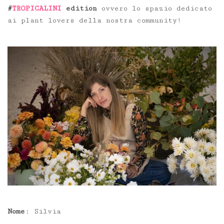
#
TROPICALINI
edition
ovvero lo spazio dedicato
ai plant lovers della nostra community!
Nome
: Silvia