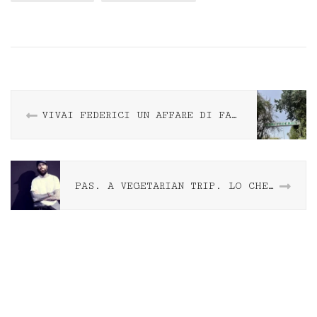
VIVAI FEDERICI UN AFFARE DI FAMIGLIA
PAS. A VEGETARIAN TRIP. LO CHEF EUGENIO RONCORONI AL ROMA TROPICALE FESTIVAL